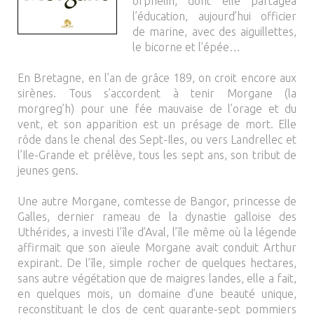
orphelin, dont elle partagea
l’éducation, aujourd’hui officier
de marine, avec des aiguillettes,
le bicorne et l’épée…
En Bretagne, en l’an de grâce 189, on croit encore aux
sirènes. Tous s’accordent à tenir Morgane (la
morgreg’h) pour une fée mauvaise de l’orage et du
vent, et son apparition est un présage de mort. Elle
rôde dans le chenal des Sept-Iles, ou vers Landrellec et
l’Ile-Grande et prélève, tous les sept ans, son tribut de
jeunes gens.
Une autre Morgane, comtesse de Bangor, princesse de
Galles, dernier rameau de la dynastie galloise des
Uthérides, a investi l’île d’Aval, l’île même où la légende
affirmait que son aïeule Morgane avait conduit Arthur
expirant. De l’île, simple rocher de quelques hectares,
sans autre végétation que de maigres landes, elle a fait,
en quelques mois, un domaine d’une beauté unique,
reconstituant le clos de cent quarante-sept pommiers