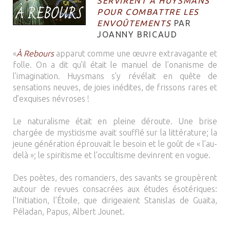
SERVIRENT À HUYSMANS
POUR COMBATTRE LES
ENVOÛTEMENTS
PAR
JOANNY BRICAUD
«
À Rebours
apparut comme une œuvre extravagante et
folle. On a dit qu’il était le manuel de l’onanisme de
l’imagination. Huysmans s’y révélait en quête de
sensations neuves, de joies inédites, de frissons rares et
d’exquises névroses !
Le naturalisme était en pleine déroute. Une brise
chargée de mysticisme avait soufflé sur la littérature; la
jeune génération éprouvait le besoin et le goût de « l’au-
delà »; le spiritisme et l’occultisme devinrent en vogue.
Des poètes, des romanciers, des savants se groupèrent
autour de revues consacrées aux études ésotériques:
l’Initiation, l’Étoile, que dirigeaient Stanislas de Guaita,
Péladan, Papus, Albert Jounet.