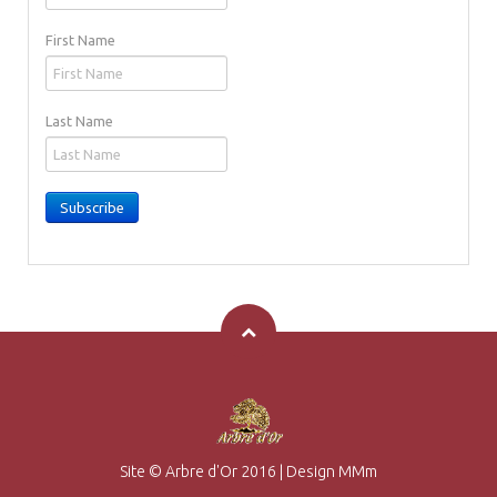
First Name
Last Name
Subscribe
Site © Arbre d'Or 2016
|
Design MMm