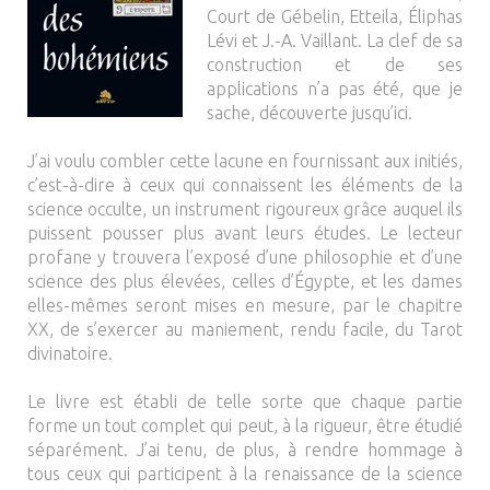
Court de Gébelin, Etteila, Éliphas
Lévi et J.-A. Vaillant. La clef de sa
construction et de ses
applications n’a pas été, que je
sache, découverte jusqu’ici.
J’ai voulu combler cette lacune en fournissant aux initiés,
c’est-à-dire à ceux qui connaissent les éléments de la
science occulte, un instrument rigoureux grâce auquel ils
puissent pousser plus avant leurs études. Le lecteur
profane y trouvera l’exposé d’une philosophie et d’une
science des plus élevées, celles d’Égypte, et les dames
elles-mêmes seront mises en mesure, par le chapitre
XX, de s’exercer au maniement, rendu facile, du Tarot
divinatoire.
Le livre est établi de telle sorte que chaque partie
forme un tout complet qui peut, à la rigueur, être étudié
séparément. J’ai tenu, de plus, à rendre hommage à
tous ceux qui participent à la renaissance de la science