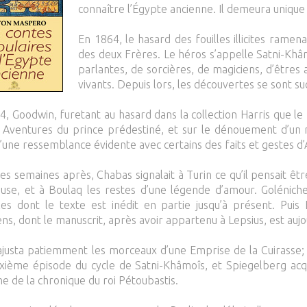
connaître l’Égypte ancienne. Il demeura uniqu
En 1864, le hasard des fouilles illicites rame
des deux Frères. Le héros s’appelle Satni-Khâ
parlantes, de sorcières, de magiciens, d’êtres
vivants. Depuis lors, les découvertes se sont s
4, Goodwin, furetant au hasard dans la collection Harris que le 
s Aventures du prince prédestiné, et sur le dénouement d’un ré
’une ressemblance évidente avec certains des faits et gestes d’
es semaines après, Chabas signalait à Turin ce qu’il pensait êt
ieuse, et à Boulaq les restes d’une légende d’amour. Goléniche
les dont le texte est inédit en partie jusqu’à présent. Pui
ns, dont le manuscrit, après avoir appartenu à Lepsius, est auj
rajusta patiemment les morceaux d’une Emprise de la Cuirasse; 
xième épisode du cycle de Satni-Khâmoîs, et Spiegelberg acqu
e de la chronique du roi Pétoubastis.