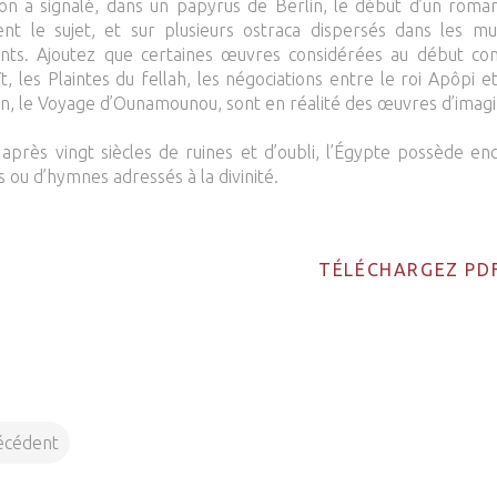
 on a signalé, dans un papyrus de Berlin, le début d’un roma
nt le sujet, et sur plusieurs ostraca dispersés dans les mu
nts. Ajoutez que certaines œuvres considérées au début c
t, les Plaintes du fellah, les négociations entre le roi Apôpi e
n, le Voyage d’Ounamounou, sont en réalité des œuvres d’imagi
près vingt siècles de ruines et d’oubli, l’Égypte possède 
s ou d’hymnes adressés à la divinité.
TÉLÉCHARGEZ PD
écédent