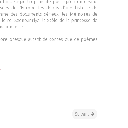
n fantastique trop mutilé pour qu’on en devine
sées de l’Europe les débris d’une histoire de
omme des documents sérieux, les Mémoires de
t le roi Saqnounrîya, la Stèle de la princesse de
nation pure.
encore presque autant de contes que de poèmes
F
Suivant