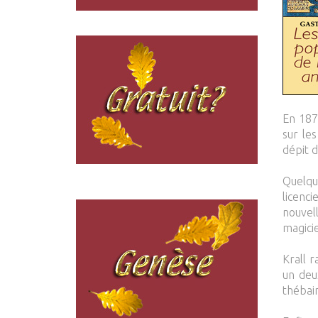
En 187
sur le
dépit d
Quelqu
licenc
nouvel
magicie
Krall 
un deu
thébain