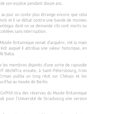
e de son espèce pendant douze ans.
na au jour un conte plus étrange encore que celui
moîs et il se débat contre une bande de momies
 ambigus dont on se demande s’ils sont morts ou
uccédées sans interruption.
Musée Britannique venait d’acquérir, mit la main
cit auquel il attribua une valeur historique, en
Ali Baba.
re les membres disjoints d’une sorte de rapsodie
ff déchiffra ensuite, à Saint-Pétersbourg, trois
s Erman publia un long récit sur Chéops et les
ourd’hui au musée de Berlin.
Griffith tira des réserves du Musée Britannique
it pour l’Université de Strasbourg une version