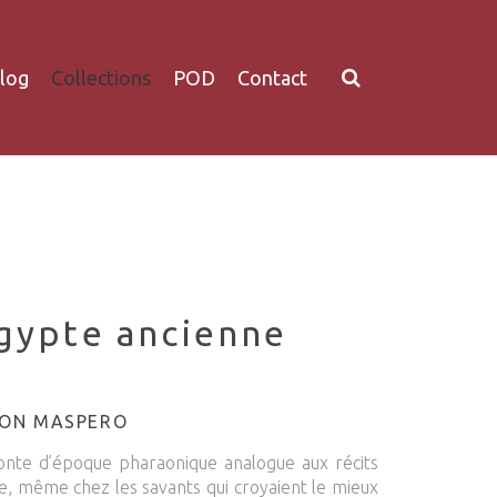
log
Collections
POD
Contact
Egypte ancienne
TON MASPERO
nte d’époque pharaonique analogue aux récits
nde, même chez les savants qui croyaient le mieux