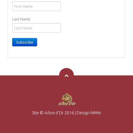
Last Name
Subscribe
Site © Arbre d'Or 2016
|
Design MMm