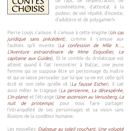
de rapt, de séquestration, de
proxénétisme, d’attentat à la
pudeur, de viol répété, d’inceste,
d’adultère et de polygamie?»
Pierre Louÿs s’amuse. Il s’amuse à cette énigme (
Un cas
juridique sans précédent
), comme il s’amuse aux
facéties qu’il invente (
La confession de Mlle X…,
L’Aventure extraordinaire de Mme Esquollier, Le
capitaine aux Guides
). Et le comble du drolaticque est
atteint quand il fait rencontrer à Balzac, une jeune
femme qui se suppose être un personnage du maître
et qui se laisse persuader par lui que sa vie est celle qu’il
écrit et non celle qu’elle vit (
La fausse Esther
). Il sait
aussi mêler le tragique (
La persienne, La désespérée,
L’In-plano
) et l’étrange (
Une ascension au Venusberg, La
nuit de printemps
) pour nous faire partager
l’intranquillité de ses personnages et sa vision sans
illusions de la condition humaine.
Les nouvelles:
Dialogue au soleil couchant, Une volupté