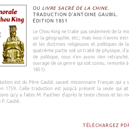
OU
LIVRE SACRÉ DE LA CHINE.
TRADUCTION D'ANTOINE GAUBIL.
ÉDITION 1851
Le Chou-King ne traite pas seulement de la mor
sur la géographie, etc.; mais nous n’avons extra
et les doctrines religieuses et politiques de 
quatrième partie soit un traité de physique, d’a
de politique, nous n’en avons rien retranché.
ouvrage de ce genre qui soit connu, remonte à 
1851).
duction est du Père Gaubil, savant missionnaire français qui a s
n 1759. Celle traduction est jusqu’à présent la seule qui a
tions qu’y a faites M. Pauthier d’après le texte chinois et les 
 P. Gaubil.
TÉLÉCHARGEZ PD