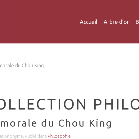
Accueil
Arbre d'or
B
morale du Chou King
OLLECTION PHIL
 morale du Chou King
par Anonyme. Publié dans
Philosophie