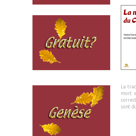
La tra
mort e
correc
sont du