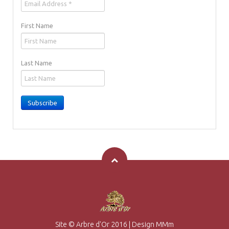
First Name
Last Name
Subscribe
Site © Arbre d'Or 2016
|
Design MMm