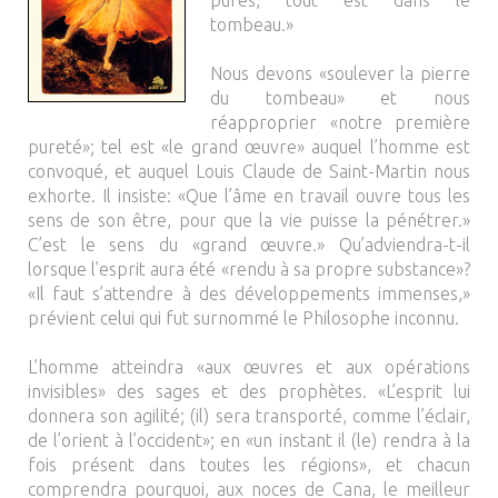
pures, tout est dans le
tombeau.»
Nous devons «soulever la pierre
du tombeau» et nous
réapproprier «notre première
pureté»; tel est «le grand œuvre» auquel l’homme est
convoqué, et auquel Louis Claude de Saint-Martin nous
exhorte. Il insiste: «Que l’âme en travail ouvre tous les
sens de son être, pour que la vie puisse la pénétrer.»
C’est le sens du «grand œuvre.» Qu’adviendra-t-il
lorsque l’esprit aura été «rendu à sa propre substance»?
«Il faut s’attendre à des développements immenses,»
prévient celui qui fut surnommé le Philosophe inconnu.
L’homme atteindra «aux œuvres et aux opérations
invisibles» des sages et des prophètes. «L’esprit lui
donnera son agilité; (il) sera transporté, comme l’éclair,
de l’orient à l’occident»; en «un instant il (le) rendra à la
fois présent dans toutes les régions», et chacun
comprendra pourquoi, aux noces de Cana, le meilleur