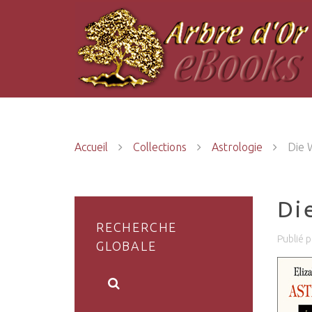
Accueil
Collections
Astrologie
Die 
Di
RECHERCHE
Publié p
GLOBALE