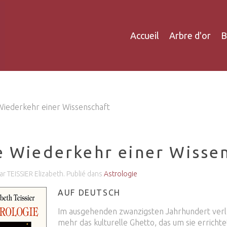
Accueil
Arbre d'or
B
Wiederkehr einer Wissenschaft
e Wiederkehr einer Wisse
ar TEISSIER Elizabeth. Publié dans
Astrologie
AUF DEUTSCH
Im ausgehenden zwanzigsten Jahrhundert verlä
mehr das kulturelle Ghetto, das um sie errich