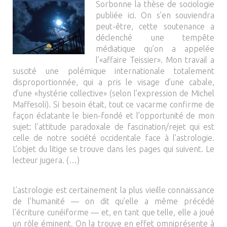
Sorbonne la thèse de sociologie
publiée ici. On s’en souviendra
peut-être, cette soutenance a
déclenché une tempête
médiatique qu’on a appelée
l’«affaire Teissier». Mon travail a
suscité une polémique internationale totalement
disproportionnée, qui a pris le visage d’une cabale,
d’une «hystérie collective» (selon l’expression de Michel
Maffesoli). Si besoin était, tout ce vacarme confirme de
façon éclatante le bien-fondé et l’opportunité de mon
sujet: l’attitude paradoxale de fascination/rejet qui est
celle de notre société occidentale face à l’astrologie.
L’objet du litige se trouve dans les pages qui suivent. Le
lecteur jugera. (…)
L’astrologie est certainement la plus vieille connaissance
de l’humanité — on dit qu’elle a même précédé
l’écriture cunéiforme — et, en tant que telle, elle a joué
un rôle éminent. On la trouve en effet omniprésente à