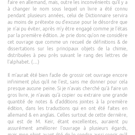
faire en allemand, mais, outre les inconvénients qu’il y a
à changer le nom sous lequel un livre a été connu
pendant plusieurs années, celui de Dictionnaire servira
au moins de prétexte ou d’excuse pour le désordre que
je n’ai pu éviter, après m’y être engagé comme je l’étais
par la première édition. Je prie donc qu’on ne considère
cet ouvrage que comme un recueil de définitions & de
dissertations sur les principaux objets de la chimie,
distribuées à peu près suivant le rang des lettres de
l’alphabet. (…)
Il m’aurait été bien facile de grossir cet ouvrage encore
infiniment plus qu’il ne l’est, sans me donner pour cela
presque aucune peine. Si je n’avais cherché qu’à faire un
gros livre, je n’avais qu’à copier ou extraire une grande
quantité de notes & d’additions jointes à la première
édition, dans les traductions qui en ont été faites en
allemand & en anglais. Celles surtout de cette dernière,
qui est de M. Keir, étant excellentes, auraient pu
assurément améliorer l’ouvrage à plusieurs égards,
mais mon objet ayant été de le rendre aussi concis qu’il