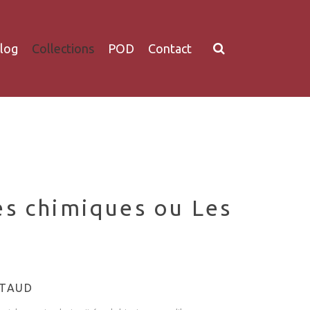
log
Collections
POD
Contact
es chimiques ou Les
UTAUD