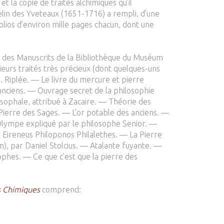
 la copie de traités alchimiques qu’il
elin des Yveteaux (1651-1716) a rempli, d’une
olios d’environ mille pages chacun, dont une
ue des Manuscrits de la Bibliothèque du Muséum
sieurs traités très précieux (dont quelques-uns
. Riplée. — Le livre du mercure et pierre
anciens. — Ouvrage secret de la philosophie
sophale, attribué à Zacaire. — Théorie des
Pierre des Sages. — L’or potable des anciens. —
 L’Olympe expliqué par le philosophe Senior. —
r Eireneus Philoponos Philalethes. — La Pierre
m), par Daniel Stolcius. — Atalante fuyante. —
ophes. — Ce que c’est que la pierre des
s Chimiques
comprend: