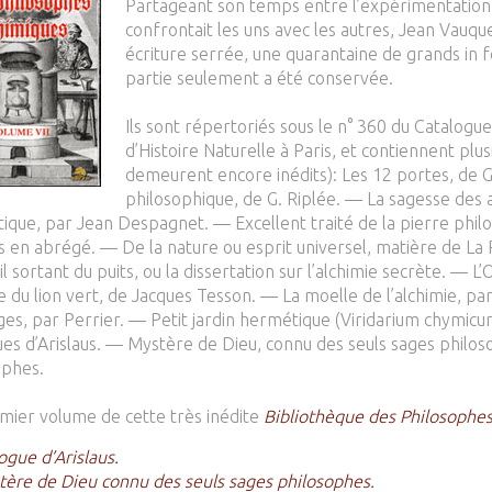
Partageant son temps entre l’expérimentation et
confrontait les uns avec les autres, Jean Vauqu
écriture serrée, une quarantaine de grands in f
partie seulement a été conservée.
Ils sont répertoriés sous le n° 360 du Catalog
d’Histoire Naturelle à Paris, et contiennent plu
demeurent encore inédits): Les 12 portes, de G
philosophique, de G. Riplée. — La sagesse des 
ique, par Jean Despagnet. — Excellent traité de la pierre philo
s en abrégé. — De la nature ou esprit universel, matière de La 
il sortant du puits, ou la dissertation sur l’alchimie secrète. —
 du lion vert, de Jacques Tesson. — La moelle de l’alchimie, pa
ges, par Perrier. — Petit jardin hermétique (Viridarium chymicu
ues d’Arislaus. — Mystère de Dieu, connu des seuls sages philos
ophes.
mier volume de cette très inédite
Bibliothèque des Philosophe
ogue d’Arislaus.
ère de Dieu connu des seuls sages philosophes.