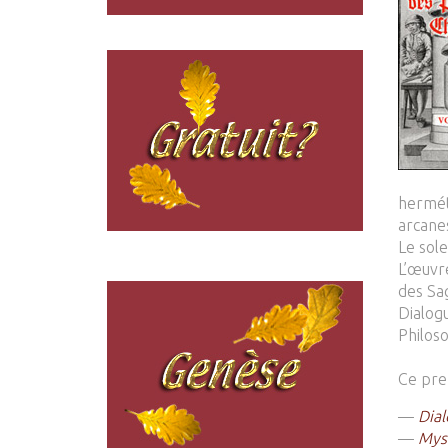
hermét
arcane
Le sole
L’œuvre
des Sa
Dialog
Philos
Ce pre
—
Dial
—
Myst