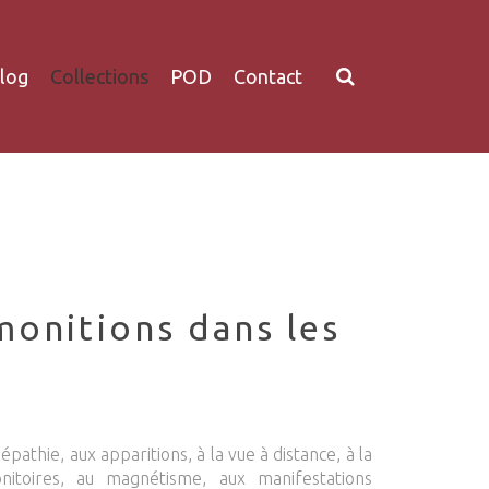
log
Collections
POD
Contact
monitions dans les
épathie, aux apparitions, à la vue à distance, à la
itoires, au magnétisme, aux manifestations