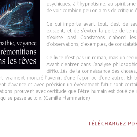
psychiques, à l’hypnotisme, au spiritisme 
de voir combien peu on a mis de critique 
Ce qui importe avant tout, c’est de sav
existent, et de s’éviter la perte de tem
n’existe pas! Constatons d’abord le
d’observations, d’exemples, de constatat
Ce livre n’est pas un roman, mais un recu
Avant d’entrer dans l’analyse philosoph
difficultés de la connaissance des choses
ent vraiment montré l’avenir, d’une façon ou d’une autre. Eh bie
nt d’avance et avec précision un événement futur sont certa
lations prouvent avec certitude que l’être humain est doué de 
 qui se passe au loin. (Camille Flammarion)
TÉLÉCHARGEZ PD