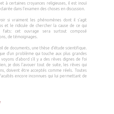
et à certaines croyances religieuses, il est inouï
éclairée dans l’examen des choses en discussion.
oir si vraiment les phénomènes dont il s’agit
ps et le ridicule de chercher la cause de ce qui
s faits: cet ouvrage sera surtout composé
ions, de témoignages.
eil de documents, une thèse d’étude scientifique.
ique d’un problème qui touche aux plus grandes
, voyons d’abord s’il y a des rêves dignes de foi
n, je dois l’avouer tout de suite, les rêves qui
ins, doivent être acceptés comme réels. Toutes
facultés encore inconnues qui lui permettant de
F