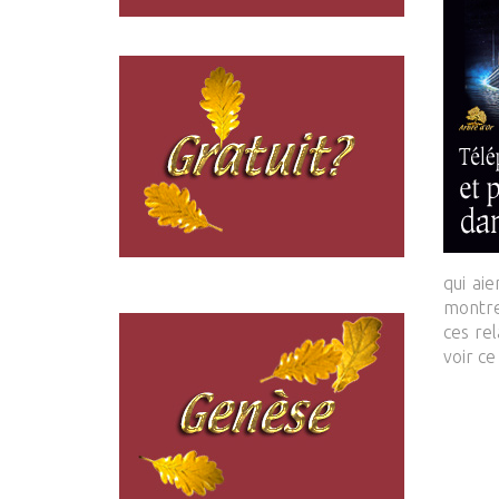
qui ai
montre
ces re
voir ce