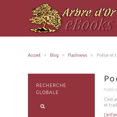
Accueil
Blog
Flashnews
Poésie et t
Po
RECHERCHE
Publié p
GLOBALE
C’est 
et trad
L'enfan