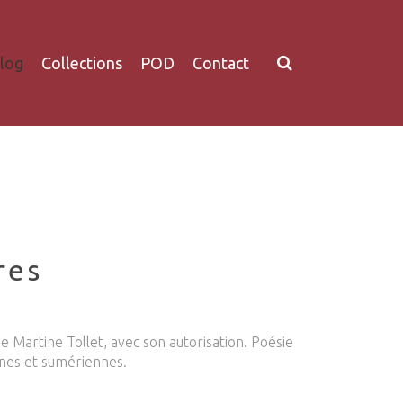
log
Collections
POD
Contact
res
 Martine Tollet, avec son autorisation. Poésie
aines et sumériennes.