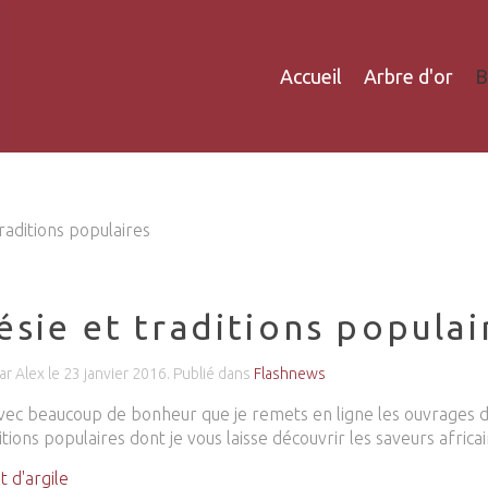
Accueil
Arbre d'or
B
raditions populaires
ésie et traditions populai
ar Alex le
23 janvier 2016
. Publié dans
Flashnews
avec beaucoup de bonheur que je remets en ligne les ouvrages de
itions populaires dont je vous laisse découvrir les saveurs afric
t d'argile